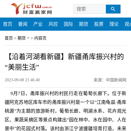
首页
要闻
产业
风控
国际
期货
股票
理论
观
>
首页
>
期货
>
内容页
【沿着河湖看新疆】新疆甬库振兴村的
“美丽生活”
2023-09-08 21:46:40
来源：中国新闻网
9月7日，甬库振兴村的村民行走在葡萄长廊下。位于新
疆阿克苏地区库车市的甬库振兴村是一个以“江南龟兹·甬库
桃源”为主题的旅游新村，葡萄长廊、明湖水系、花卉观光
区、果蔬采摘区等景点构建出“园在林中、水在园中、人在
景中”的花园式村落。该村由浙江宁波援疆培育打造，未来