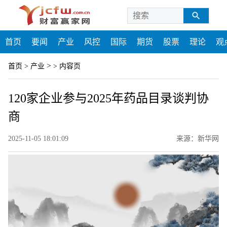
首页
要闻
产业
风控
国际
期货
股票
理论
观
>
首页
>
产业
>
内容页
120家企业参与2025年药品目录谈判协
商
2025-11-05 18:01:09
来源：新华网