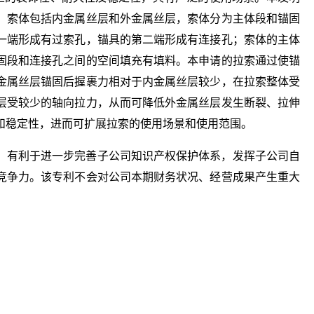
，索体包括内金属丝层和外金属丝层，索体分为主体段和锚固
一端形成有过索孔，锚具的第二端形成有连接孔；索体的主体
固段和连接孔之间的空间填充有填料。本申请的拉索通过使锚
金属丝层锚固后握裹力相对于内金属丝层较少，在拉索整体受
层受较少的轴向拉力，从而可降低外金属丝层发生断裂、拉伸
和稳定性，进而可扩展拉索的使用场景和使用范围。
，有利于进一步完善子公司知识产权保护体系，发挥子公司自
竞争力。该专利不会对公司本期财务状况、经营成果产生重大
经频道
财经资讯