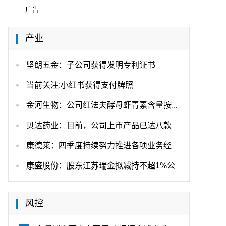
广告
产业
坚朗五金：子公司获得发明专利证书
当前关注:小红书获得支付牌照
金河生物：公司红法夫酵母虾青素含量按1~1.5%、1.5%以上两种规格，依据客户需求生产
贝达药业：目前，公司上市产品已达八款
康德莱：四季度持续努力推进各项业务经营-热门
康盛股份：股东江苏瑞金拟减持不超1%公司股份_微头条
风控