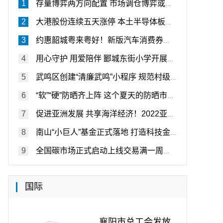
存量博弈两方向配置 市场调仓博弈或将持续
大港股份连续五天涨停 本土半导体板块加速追赶黄金期
约惠韶城粤来粤好！新版汽车消费券实施细则调整
用心守护 用爱陪伴 郾城东街小学开展暑假贫困生家访活动
武鸣区创建“清廉武鸣”小程序 规范村级“小微权力”
“软”“硬”防晒齐上阵 这个夏天的防晒市场格外热闹
促进亚洲发展 共享海洋经济！2022亚洲海洋旅游发展大会举办
南山“小巨人”基金正式落地 打造科技金融深度融合地
全国碳市场正式启动上线交易满一周年 共交易84.90亿元！
国际
襄阳市总工会发放