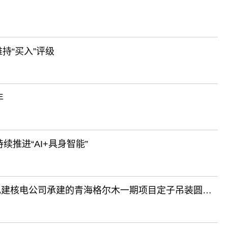
持“买入”评级
年
推进“AI+具身智能”
世界海拔最高超超临界机组关键节点告捷！中电建核电公司承建的青海格尔木一期项目定子吊装圆满完成